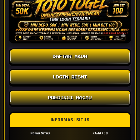
DAFTAR AKUN
LOGIN RESMI
PREDIKSI MACAU
INFORMASI SITUS
Nama Situs
RAJA700